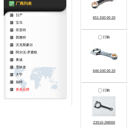
厂商列表
日产
651 030 00 20
宝马
菲亚特
订购
西雅特
沃克斯豪尔
阿尔法-罗蜜欧
奥迪
雪铁龙
646 030 00 20
大宇
福特
更多品牌
订购
23510-2M000