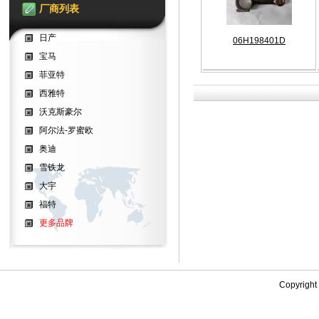
厂商列表
日产
06H198401D
宝马
菲亚特
西雅特
沃克斯豪尔
阿尔法-罗蜜欧
奥迪
雪铁龙
大宇
福特
更多品牌
Copyrigh