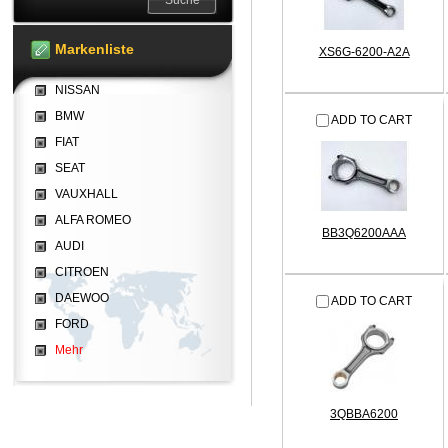
Markenliste
XS6G-6200-A2A
NISSAN
BMW
ADD TO CART
FIAT
SEAT
VAUXHALL
ALFA ROMEO
BB3Q6200AAA
AUDI
CITROEN
DAEWOO
ADD TO CART
FORD
Mehr
3QBBA6200