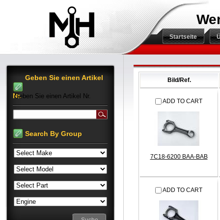
Wen
Startseite
Ü
Geben Sie einen Artikel
Bild/Ref.
Nr.
Geben Sie einen Artikel Nr.
ADD TO CART
Search By Group
7C18-6200 BAA-BAB
ADD TO CART